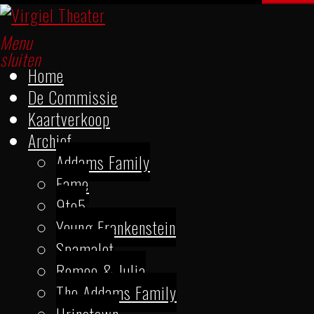
Menu
sluiten
Home
De Commissie
Kaartverkoop
Archief
Addams Family
Fame
9to5
Young Frankenstein
Spamalot
Romeo & Julia
The Addams Family