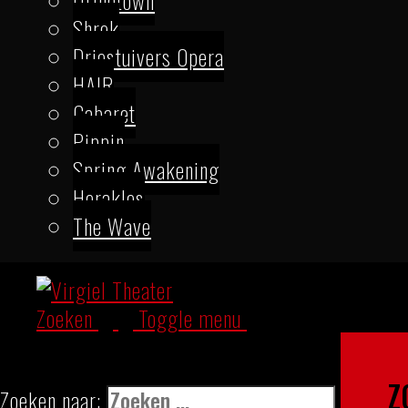
Urinetown
Shrek
Driestuivers Opera
HAIR
Cabaret
Pippin
Spring Awakening
Herakles
The Wave
Zoeken
Toggle menu
Zoeken naar: