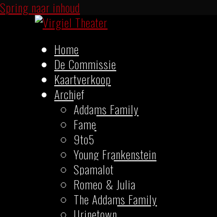
Spring naar inhoud
Home
De Commissie
Kaartverkoop
Archief
Addams Family
Fame
9to5
Young Frankenstein
Spamalot
Romeo & Julia
The Addams Family
Urinetown