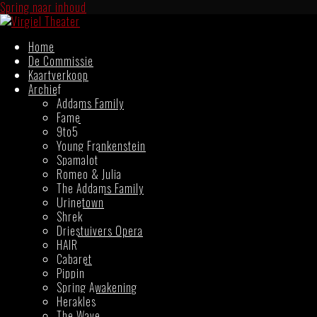
Spring naar inhoud
Home
De Commissie
Kaartverkoop
Archief
Addams Family
Fame
9to5
Young Frankenstein
Spamalot
Romeo & Julia
The Addams Family
Urinetown
Shrek
Driestuivers Opera
HAIR
Cabaret
Pippin
Spring Awakening
Herakles
The Wave