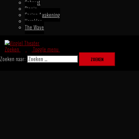
Cabaret
Pippin
Spring Awakening
Herakles
The Wave
Zoeken
Toggle menu
Zoeken naar: