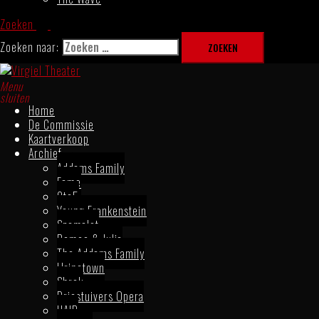
Zoeken
Zoeken naar:
Menu
sluiten
Home
De Commissie
Kaartverkoop
Archief
Addams Family
Fame
9to5
Young Frankenstein
Spamalot
Romeo & Julia
The Addams Family
Urinetown
Shrek
Driestuivers Opera
HAIR